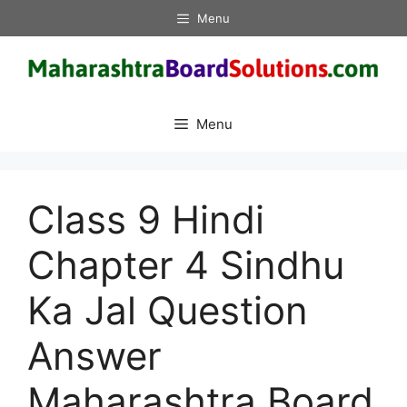
Skip
Menu
to
content
Menu
Class 9 Hindi
Chapter 4 Sindhu
Ka Jal Question
Answer
Maharashtra Board