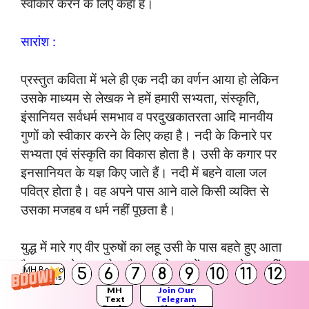
स्वीकार करने के लिए कहा है।
सारांश :
प्रस्तुत कविता में भले ही एक नदी का वर्णन आया हो लेकिन
उसके माध्यम से लेखक ने हमें हमारी सभ्यता, संस्कृति,
इंसानियत सर्वधर्म समभाव व परदुखकातरता आदि मानवीय
गुणों को स्वीकार करने के लिए कहा है। नदी के किनारे पर
सभ्यता एवं संस्कृति का विकास होता है। उसी के कगार पर
इनसानियत के यज्ञ किए जाते हैं। नदी में बहने वाला जल
पवित्र होता है। वह अपने पास आने वाले किसी व्यक्ति से
उसका मजहब व धर्म नहीं पूछता है।
युद्ध में मारे गए वीर पुरुषों का लहू उसी के पास बहते हुए आता
है। वह सबके घाव धोता है। उससे दूसरों का दुख देखा नहीं
5
6
7
8
9
10
11
12
MH Board
Solutions
जाता। जिस प्रकार नदी के जल के पास गुण होते हैं; वैसे गुण
MH
Join Our
Text
Telegram
मनुष्य में भी होने चाहिए। मनुष्य को मानवीय गुणों को स्वीकार
Books
Channel