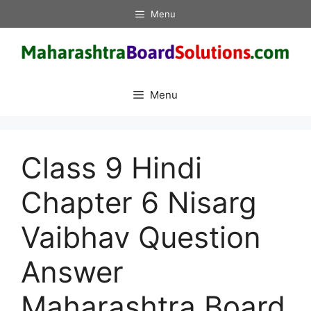
Skip
Menu
to
content
Menu
Class 9 Hindi
Chapter 6 Nisarg
Vaibhav Question
Answer
Maharashtra Board