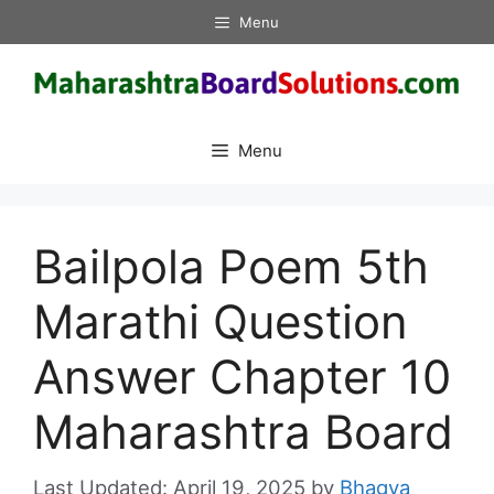
Skip
Menu
to
content
Menu
Bailpola Poem 5th
Marathi Question
Answer Chapter 10
Maharashtra Board
April 19, 2025
by
Bhagya