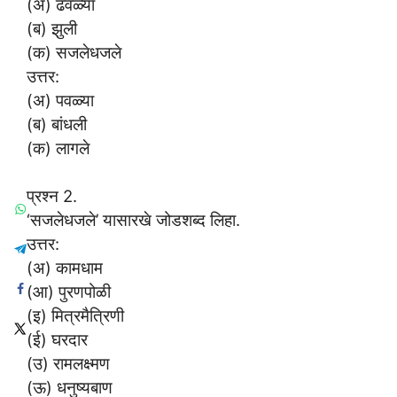
(अ) ढवळ्या
(ब) झुली
(क) सजलेधजले
उत्तर:
(अ) पवळ्या
(ब) बांधली
(क) लागले
प्रश्न 2.
‘सजलेधजले’ यासारखे जोडशब्द लिहा.
उत्तर:
(अ) कामधाम
(आ) पुरणपोळी
(इ) मित्रमैत्रिणी
(ई) घरदार
(उ) रामलक्ष्मण
(ऊ) धनुष्यबाण