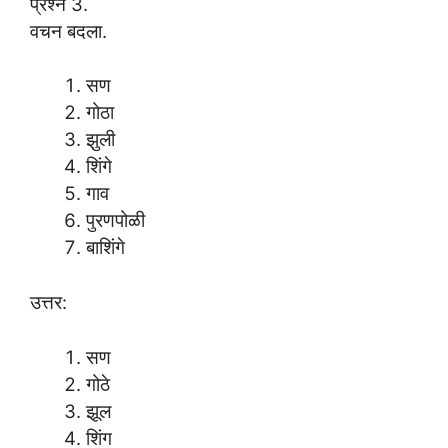
प्रश्न 3.
वचन बदला.
सण
गोठा
झुली
शिंगे
गाव
पुरणपोळी
बाशिंगे
उत्तर:
सण
गोठे
झूल
शिंग