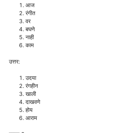
आज
रंगीत
वर
बघणे
नाही
काम
उत्तर:
उदया
रंगहीन
खाली
दाखवणे
होय
आराम