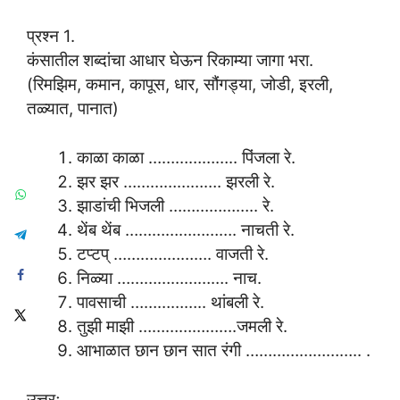
प्रश्न 1.
कंसातील शब्दांचा आधार घेऊन रिकाम्या जागा भरा.
(रिमझिम, कमान, कापूस, धार, सौंगड्या, जोडी, इरली,
तळ्यात, पानात)
काळा काळा ……………….. पिंजला रे.
झर झर …………………. झरली रे.
झाडांची भिजली ……………….. रे.
थेंब थेंब ……………………. नाचती रे.
टप्टप् …………………. वाजती रे.
निळ्या ……………………. नाच.
पावसाची …………….. थांबली रे.
तुझी माझी ………………….जमली रे.
आभाळात छान छान सात रंगी …………………….. .
उत्तरः