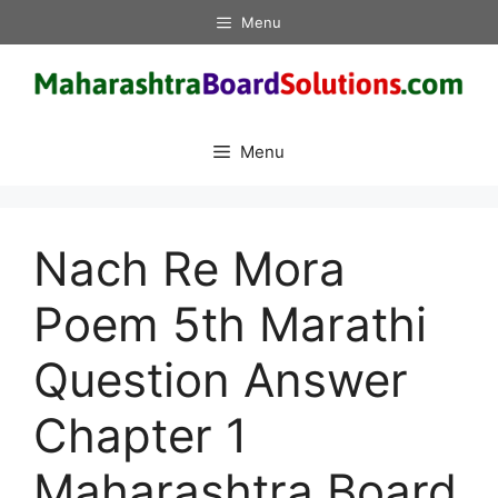
Skip
Menu
to
content
Menu
Nach Re Mora
Poem 5th Marathi
Question Answer
Chapter 1
Maharashtra Board