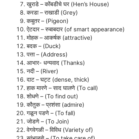
खुराडे – कोंबडीचे घर (Hen’s House)
करडा – राखाडी (Grey)
कबुतर – (Pigeon)
ऐटदार – रुबाबदार (of smart appearance)
मोहक – आकर्षक (attractive)
बदक – (Duck)
पत्ता – (Address)
आभार- धन्यवाद (Thanks)
नदी – (River)
दाट – घट्ट (dense, thick)
हाक मारणे – साद घालणे (To call)
शोधणे – (To find out)
कौतुक – प्रशंसा (admire)
गळून पडणे – (To fall)
जोडणे – (To Join)
वेगवेगळी – विविध (Variety of)
सांभाळणे – (To take care of)