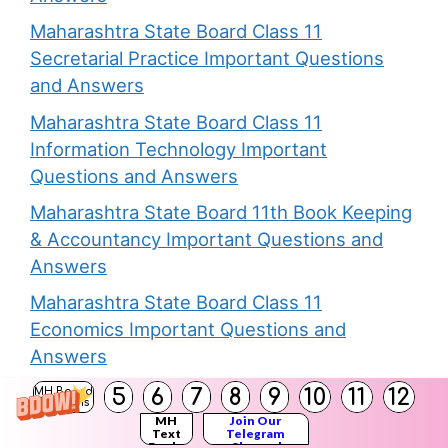
Maharashtra State Board Class 11
Secretarial Practice Important Questions
and Answers
Maharashtra State Board Class 11
Information Technology Important
Questions and Answers
Maharashtra State Board 11th Book Keeping
& Accountancy Important Questions and
Answers
Maharashtra State Board Class 11
Economics Important Questions and
Answers
Maharashtra State Board Class 11 Political
5
6
7
8
9
10
11
12
MH Board
Solutions
Science Important Questions and Answers
MH
Join Our
Text
Telegram
Books
Channel