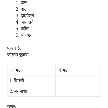
दोन
दाट
झाडीतून
आनंदाने
वहीत
निरखून
प्रश्न 5.
जोड्या जुळवा.
‘अ’ गट
‘ब’ गट
1. चिमणी
2. मधमाशी
उत्तरः