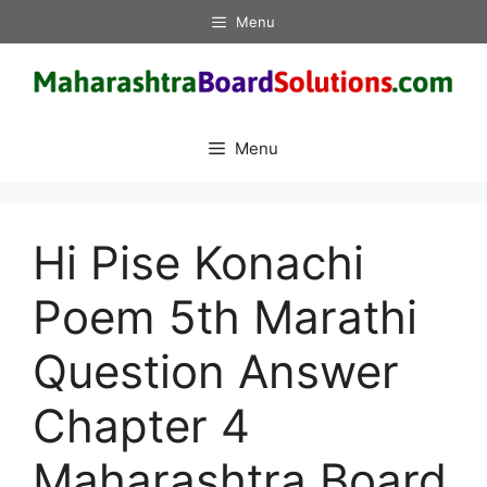
Skip
Menu
to
content
Menu
Hi Pise Konachi
Poem 5th Marathi
Question Answer
Chapter 4
Maharashtra Board