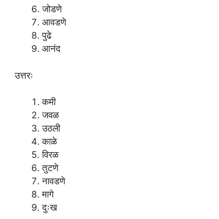
जोडणे
आवडणे
पुढे
आनंद
उत्तरः
कमी
जवळ
उठली
काळे
विरळ
तुटणे
नावडणे
मागे
दुःख