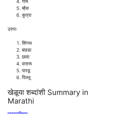
गाय
म्हैस
कुत्रा
उत्तरः
शिंगरू
बछडा
छावा
वासरू
पारडू
पिल्लू
खेळूया शब्दांशी Summary in
Marathi
पाठ्यपरिचय: