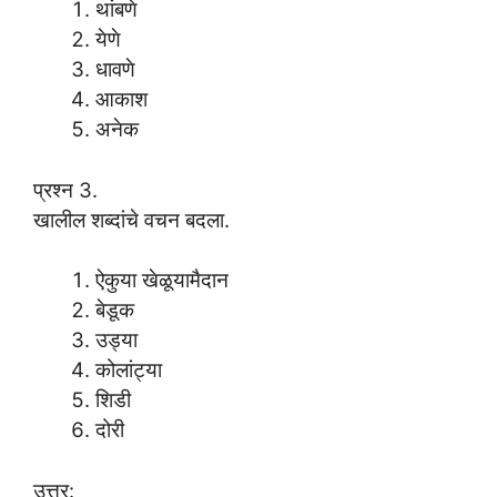
थांबणे
येणे
धावणे
आकाश
अनेक
प्रश्न 3.
खालील शब्दांचे वचन बदला.
ऐकुया खेळूयामैदान
बेडूक
उड्या
कोलांट्या
शिडी
दोरी
उत्तर: