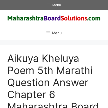
Skip
Menu
to
content
Menu
Aikuya Kheluya
Poem 5th Marathi
Question Answer
Chapter 6
Maharashtra Board